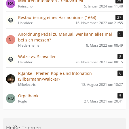
Mixturen intonieren - real/virtuell
25
Rainscho
5. Januar 2024 um 11:48
Restaurierung eines Harmoniums (1664)
27
Haralder
16. November 2022 um 21:55
Anordnung Pedal zu Manual, wer kann alles mal
5
bei sich messen?
Niederrheiner
8. März 2022 um 08:49
Walze vs. Schweller
8
Haralder
28. November 2021 um 00:15
R.Janke - Pfeifen-Kopie und Intonation
6
(Silbermann/Walcker)
Mikelectric
18. August 2021 um 18:27
Orgelbank
5
Roglu
27. März 2021 um 20:41
Heiße Themen