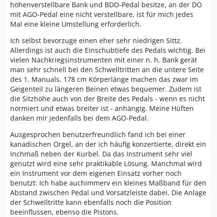
höhenverstellbare Bank und BDO-Pedal besitze, an der DO
mit AGO-Pedal eine nicht verstellbare, ist für mich jedes
Mal eine kleine Umstellung erforderlich.
Ich selbst bevorzuge einen eher sehr niedrigen Sittz.
Allerdings ist auch die Einschubtiefe des Pedals wichtig. Bei
vielen Nachkriegsinstrumenten mit einer n. h. Bank gerät
man sehr schnell bei den Schwelltritten an die untere Seite
des 1. Manuals. 178 cm Körperlänge machen das zwar im
Geigenteil zu längeren Beinen etwas bequemer. Zudem ist
die Sitzhöhe auch von der Breite des Pedals - wenn es nicht
normiert und etwas breiter ist - anhängig. Meine Hüften
danken mir jedenfalls bei dem AGO-Pedal.
Ausgesprochen benutzerfreundlich fand ich bei einer
kanadischen Orgel, an der ich häufig konzertierte, direkt ein
Inchmaß neben der Kurbel. Da das Instrument sehr viel
genutzt wird eine sehr praktikable Lösung. Manchmal wird
ein Instrument vor dem eigenen Einsatz vorher noch
benutzt: Ich habe auchimmerv ein kleines Maßband für den
Abstand zwischen Pedal und Vorsatzleiste dabei. Die Anlage
der Schwelltritte kann ebenfalls noch die Position
beeinflussen, ebenso die Pistons.