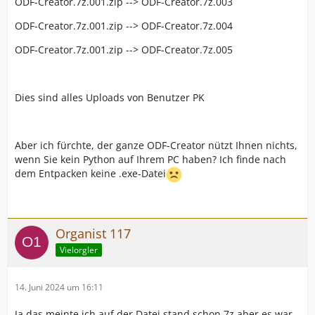
ODF-Creator.7z.001.zip --> ODF-Creator.7z.003
ODF-Creator.7z.001.zip --> ODF-Creator.7z.004
ODF-Creator.7z.001.zip --> ODF-Creator.7z.005
Dies sind alles Uploads von Benutzer PK
Aber ich fürchte, der ganze ODF-Creator nützt Ihnen nichts,
wenn Sie kein Python auf Ihrem PC haben? Ich finde nach
dem Entpacken keine .exe-Datei
Organist 117
Vielorgler
14. Juni 2024 um 16:11
Ja das meinte ich auf der Datei stand schon 7z aber es war