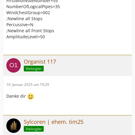
FirstMidiNoteNumber=55
NumberOfLogicalPipes=35
WindchestGroup=002
;Newline all Stops
Percussive=N
;Newline all Front Stops
AmplitudeLevel=50
Organist 117
Vielorgler
10. Januar 2025 um 19:29
Danke dir
Sylcoren | ehem. tim25
Vielorgler