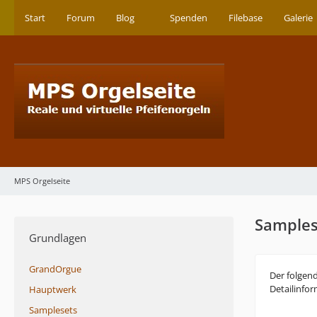
Start
Forum
Blog
Spenden
Filebase
Galerie
MPS Orgelseite
Samples
Grundlagen
GrandOrgue
Der folgend
Detailinfo
Hauptwerk
Samplesets