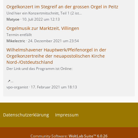
Orgelkonzert im Stegreif an der grossen Orgel in Peitz
Und hier ein Konzertmitschnitt, Teil 1 (2 ist…
Matyoe
10. Juli 2022 um 12:13
Orgelmusik zur Marktzeit, Villingen
Termin entfällt
Mikelectric
24. Dezember 2021 um 23:54
Wilhelmshavener Hauptwerk/Pfeifenorgel in der
Orgelkonzertreihe der neuapostolischen Kirche
Nord-/Ostdeutschland
Der Link und das Programm ist Online:
…
vpo-organist
17. Februar 2021 um 18:13
Datenschutzerklärung
Impressum
Community-Software:
WoltLab Suite™ 6.0.26