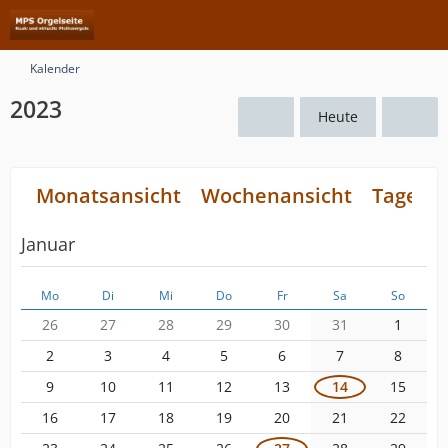
Kalender
2023
Heute
Monatsansicht
Wochenansicht
Tagesan
Januar
Mo
Di
Mi
Do
Fr
Sa
So
26
27
28
29
30
31
1
2
3
4
5
6
7
8
9
10
11
12
13
14
15
16
17
18
19
20
21
22