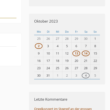
Oktober 2023
Mo
Di
Mi
Do
Fr
Sa
So
25
26
27
28
29
30
1
2
3
4
5
6
7
8
9
10
11
12
13
14
15
16
17
18
19
20
21
22
23
24
25
26
27
28
29
30
31
1
2
3
4
5
Letzte Kommentare
Orgelkonzert im Stegreif an der grossen