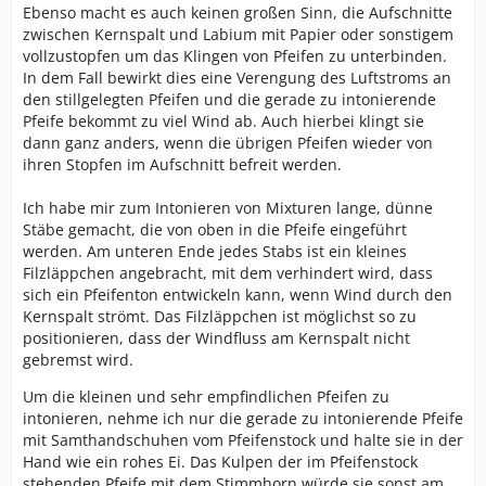
Ebenso macht es auch keinen großen Sinn, die Aufschnitte
zwischen Kernspalt und Labium mit Papier oder sonstigem
vollzustopfen um das Klingen von Pfeifen zu unterbinden.
In dem Fall bewirkt dies eine Verengung des Luftstroms an
den stillgelegten Pfeifen und die gerade zu intonierende
Pfeife bekommt zu viel Wind ab. Auch hierbei klingt sie
dann ganz anders, wenn die übrigen Pfeifen wieder von
ihren Stopfen im Aufschnitt befreit werden.
Ich habe mir zum Intonieren von Mixturen lange, dünne
Stäbe gemacht, die von oben in die Pfeife eingeführt
werden. Am unteren Ende jedes Stabs ist ein kleines
Filzläppchen angebracht, mit dem verhindert wird, dass
sich ein Pfeifenton entwickeln kann, wenn Wind durch den
Kernspalt strömt. Das Filzläppchen ist möglichst so zu
positionieren, dass der Windfluss am Kernspalt nicht
gebremst wird.
Um die kleinen und sehr empfindlichen Pfeifen zu
intonieren, nehme ich nur die gerade zu intonierende Pfeife
mit Samthandschuhen vom Pfeifenstock und halte sie in der
Hand wie ein rohes Ei. Das Kulpen der im Pfeifenstock
stehenden Pfeife mit dem Stimmhorn würde sie sonst am