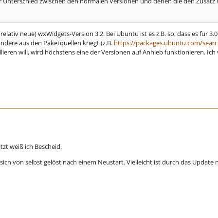
der Unterschied zwischen den normalen Versionen und denen die den Zusatz
(relativ neue) wxWidgets-Version 3.2. Bei Ubuntu ist es z.B. so, dass es für
andere aus den Paketquellen kriegt (z.B.
https://packages.ubuntu.com/sear
lieren will, wird höchstens eine der Versionen auf Anhieb funktionieren. Ich
tzt weiß ich Bescheid.
sich von selbst gelöst nach einem Neustart. Vielleicht ist durch das Update 