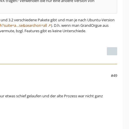
 WX tragen? Verwenden die nur eine andere Version von
 3.0 und 3.2 verschiedene Pakete gibt und man je nach Ubuntu-Version
ch?suite=a…se&searchon=all
). D.h. wenn man GrandOrgue aus
 vermute, bzgl. Features gibt es keine Unterschiede.
#49
nur etwas schief gelaufen und der alte Prozess war nicht ganz