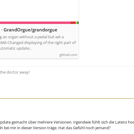
1 · GrandOrgue/grandorgue
g an organ without a pedal but wit a
846 Changed displaying of the right part of
automatic update…
github.com
s the doctor away!
Update gemacht über mehrere Versionen. Irgendwie fühlt sich die Latenz hoch
ln bei mir in dieser Version träge. Hat das Gefühl noch jemand?