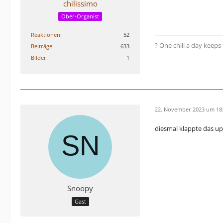
chilissimo
Ober-Organist
Reaktionen
52
?️ One chili a day keep
Beiträge
633
Bilder
1
22. November 2023 um 18
diesmal klappte das up
Snoopy
Gast