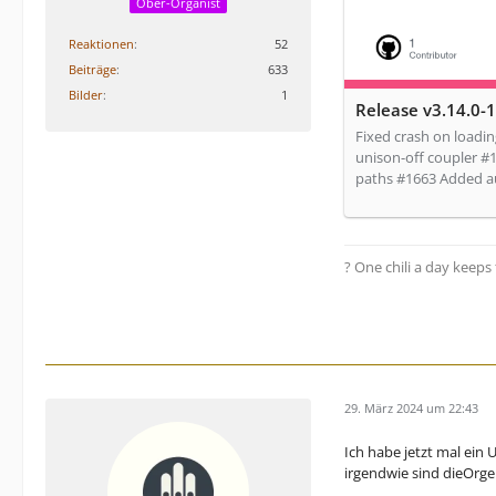
Ober-Organist
Reaktionen
52
Beiträge
633
Bilder
1
Release v3.14.0-
Fixed crash on loadin
unison-off coupler #1
paths #1663 Added 
?️ One chili a day keep
29. März 2024 um 22:43
Ich habe jetzt mal ein 
irgendwie sind dieOrge