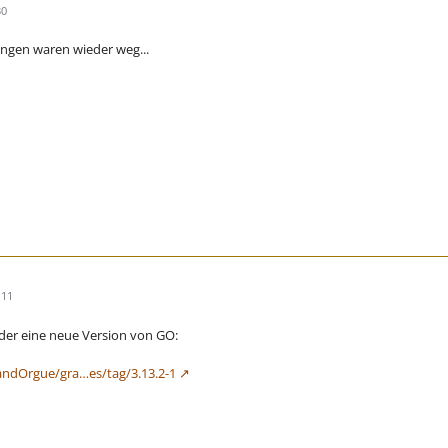
30
ungen waren wieder weg...
:11
er eine neue Version von GO:
andOrgue/gra…es/tag/3.13.2-1