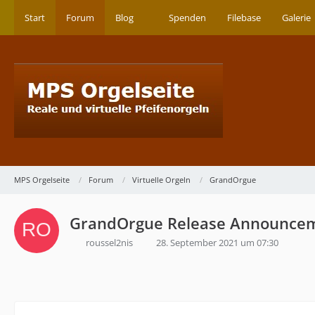
Start
Forum
Blog
Spenden
Filebase
Galerie
MPS Orgelseite
Forum
Virtuelle Orgeln
GrandOrgue
GrandOrgue Release Announce
roussel2nis
28. September 2021 um 07:30