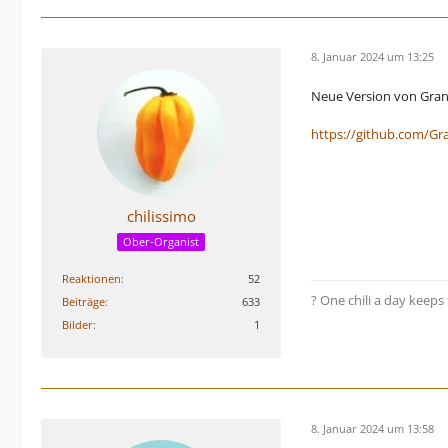
8. Januar 2024 um 13:25
Neue Version von Gran
https://github.com/Gr
chilissimo
Ober-Organist
Reaktionen
52
?️ One chili a day keep
Beiträge
633
Bilder
1
8. Januar 2024 um 13:58