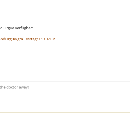
d Orgue verfügbar:
andOrgue/gra…es/tag/3.13.3-1
s the doctor away!