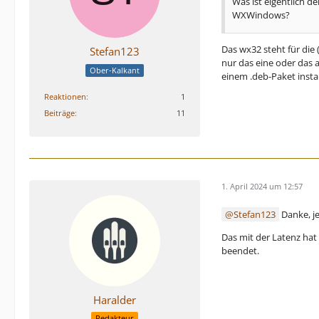
Was ist eigentlich 
WXWindows?
Das wx32 steht für die 
Stefan123
nur das eine oder das 
Ober-Kalkant
einem .deb-Paket instal
Reaktionen
1
Beiträge
11
1. April 2024 um 12:57
Stefan123
Danke, je
Das mit der Latenz hat 
beendet.
Haralder
Redakteur