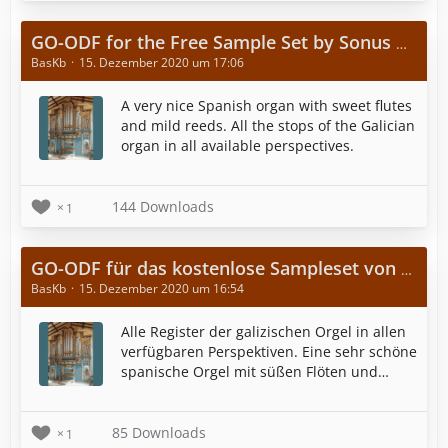
GO-ODF for the Free Sample Set by Sonus Paradisi of the Galician organ from the Chatelet collection
BasKb
15. Dezember 2020 um 17:06
A very nice Spanish organ with sweet flutes
and mild reeds. All the stops of the Galician
organ in all available perspectives.
144 Downloads
1
GO-ODF für das kostenlose Sampleset von Sonus Paradisi der Galizischen Orgel aus der Chatelet-Sammlung
BasKb
15. Dezember 2020 um 16:54
Alle Register der galizischen Orgel in allen
verfügbaren Perspektiven. Eine sehr schöne
spanische Orgel mit süßen Flöten und
mildem Schilf.
85 Downloads
1