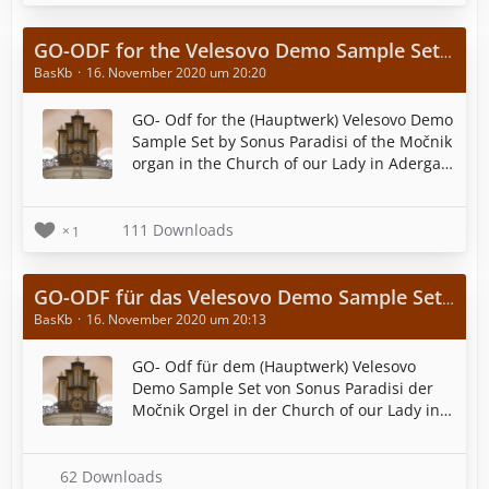
GO-ODF for the Velesovo Demo Sample Set from Sonus Paradisi
BasKb
16. November 2020 um 20:20
GO- Odf for the (Hauptwerk) Velesovo Demo
Sample Set by Sonus Paradisi of the Močnik
organ in the Church of our Lady in Adergas
(Velesovo, Slovenia). The graphical user
interface is optimized for a screen
resolution of 1280x800 pixels
111 Downloads
1
GO-ODF für das Velesovo Demo Sample Set von Sonus Paradisi
BasKb
16. November 2020 um 20:13
GO- Odf für dem (Hauptwerk) Velesovo
Demo Sample Set von Sonus Paradisi der
Močnik Orgel in der Church of our Lady in
Adergas (Velesovo, Slovenia). Die grafische
Benutzeroberfläche ist für eine
Bildschirmauflösung von 1280x800 Pixel
62 Downloads