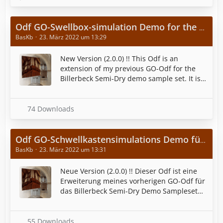
Odf GO-Swellbox-simulation Demo for the Billerbeck Semi-Dry Demo Sampleset by Sonus Paradisi of the Feiter organ in the St.Ludgerus cathedral
BasKb
23. März 2022 um 13:29
New Version (2.0.0) !! This Odf is an
extension of my previous GO-Odf for the
Billerbeck Semi-Dry demo sample set. It is a
demo for an improved Swellboxsimulation
as well. For its principle of operation, I refer
to my posts in the forum.
74 Downloads
Odf GO-Schwellkastensimulations Demo für dem Billerbeck Semi-Dry Demo Sampleset von Sonus Paradisi der Fleiter Orgel in der St.Ludgerus Dom
BasKb
23. März 2022 um 13:31
Neue Version (2.0.0) !! Dieser Odf ist eine
Erweiterung meines vorherigen GO-Odf für
das Billerbeck Semi-Dry Demo Sampleset
(hier im Filebase). Es betrifft eine
verbesserten (Demo) Simulation eines
Schwellergehäuses.
55 Downloads