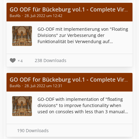
GO ODF für Bückeburg vol.1 - Complete Virtual Organ (47 stops) for Free
BasKb
28. Juli 2022 um 12:42
GO-ODF mit Implementierung von "Floating
Divisions" zur Verbesserung der
Funktionalität bei Verwendung auf
Konsolen mit weniger als 3 Manualen und
Lautstärkereglern für alle Divisionen.
238 Downloads
4
GO ODF for Bückeburg vol.1 - Complete Virtual Organ (47 stops) for Free
BasKb
28. Juli 2022 um 12:31
GO-ODF with implementation of "floating
divisions" to improve functionality when
used on consoles with less than 3 manuals
and volume controls for all divisions.
190 Downloads