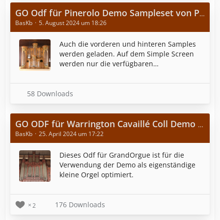
GO Odf für Pinerolo Demo Sampleset von Pjotr Gabrowski
BasKb
5. August 2024 um 18:26
Auch die vorderen und hinteren Samples
werden geladen. Auf dem Simple Screen
werden nur die verfügbaren
(Demo-)Register angezeigt.
58 Downloads
GO ODF für Warrington Cavaillé Coll Demo Organ (Sonus Paradisi)
BasKb
25. April 2024 um 17:22
Dieses Odf für GrandOrgue ist für die
Verwendung der Demo als eigenständige
kleine Orgel optimiert.
176 Downloads
2