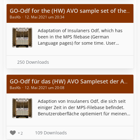
GO-Odf for the (HW) AVO sample set of the Aeolian-Skinner organ (Op 1132) of the Redeemer Church from New Haven
BasKb
12. Mai 2021 um 20:34
Adaptation of Insulaners Odf, which has
been in the MPS filebase (German
Language pages) for some time. User
interface optimized for my screen
(resolution 1280 x 800) with a suitable
background. Stereo and surround versions.
250 Downloads
GO-Odf für das (HW) AVO Sampleset der Aeolian-Skinner Orgel (Op 1132) der Redeemer Church aus New Haven
BasKb
12. Mai 2021 um 20:08
Adaption von Insulaners Odf, die sich seit
einiger Zeit in der MPS-Filebase befindet.
Benutzeroberfläche optiemiert für meinen
Bildschirm (Auflösung 1280 x 800) mit
passenden Hintergrund. Stereo und
Surround Versionen.
109 Downloads
2