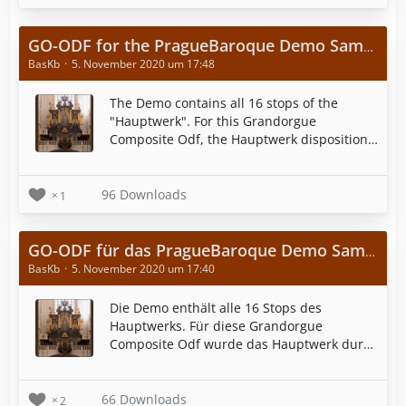
optimiert.
GO-ODF for the PragueBaroque Demo Sample Set from Sonus Paradisi
BasKb
5. November 2020 um 17:48
The Demo contains all 16 stops of the
"Hauptwerk". For this Grandorgue
Composite Odf, the Hauptwerk disposition
has been supplemented with 6 ”Rückwerk”
registers and 6 Pedal registers, all taken
from the Hauptwerk.
96 Downloads
1
GO-ODF für das PragueBaroque Demo Sample Set von Sonus Paradisi
BasKb
5. November 2020 um 17:40
Die Demo enthält alle 16 Stops des
Hauptwerks. Für diese Grandorgue
Composite Odf wurde das Hauptwerk durch
6 Rückwerk register und 6 Pedalregister
ergänzt, alle dem Hauptwerk entnommen.
66 Downloads
2