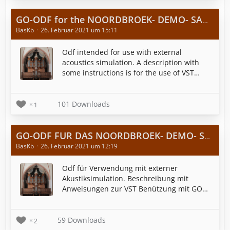
GO-ODF for the NOORDBROEK- DEMO- SAMPLE- SET by SONUS PARADISI
BasKb
26. Februar 2021 um 15:11
Odf intended for use with external
acoustics simulation. A description with
some instructions is for the use of VST
plugins with GO is attached.
101 Downloads
1
GO-ODF FUR DAS NOORDBROEK- DEMO- SAMPLE- SET VON SONUS PARADISI (TROCKEN!)
BasKb
26. Februar 2021 um 12:19
Odf für Verwendung mit externer
Akustiksimulation. Beschreibung mit
Anweisungen zur VST Benützung mit GO
beigefügt.
59 Downloads
2