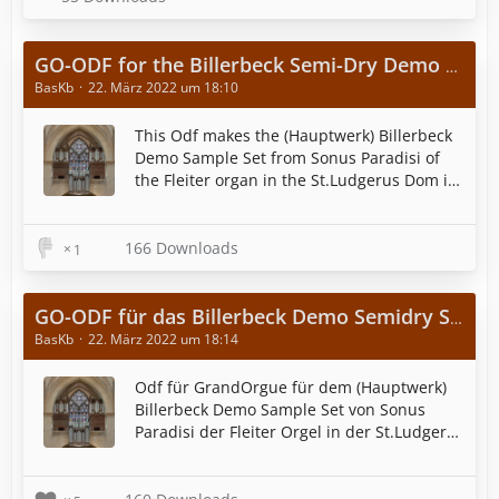
GO-ODF for the Billerbeck Semi-Dry Demo Sample Set from Sonus Paradisi
BasKb
22. März 2022 um 18:10
This Odf makes the (Hauptwerk) Billerbeck
Demo Sample Set from Sonus Paradisi of
the Fleiter organ in the St.Ludgerus Dom in
Billerbeck available for use with
GrandOrgue. The user interface is
optimized for a screen resolution of
166 Downloads
1
1280x800 pixels.
GO-ODF für das Billerbeck Demo Semidry Sample Set von Sonus Paradisi
BasKb
22. März 2022 um 18:14
Odf für GrandOrgue für dem (Hauptwerk)
Billerbeck Demo Sample Set von Sonus
Paradisi der Fleiter Orgel in der St.Ludgerus
Dom in Billerbeck. Die grafische
Benutzeroberfläche ist für eine
Bildschirmauflösung von 1280x800 Pixel